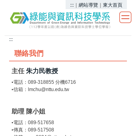
跳
:::
｜
網站導覽
｜
東大首頁
到
主
要
內
:::
容
區
聯絡我們
主任
朱力民教授
•電話：089-318855 分機6716
•信箱：lmchu@nttu.edu.tw
助理 陳小姐
•電話：089-517658
•傳真：089-517508