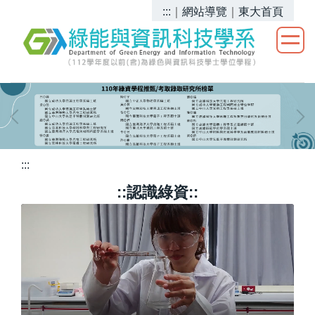
跳
:::
｜
網站導覽
｜
東大首頁
到
主
要
內
容
區
:::
::認識綠資::