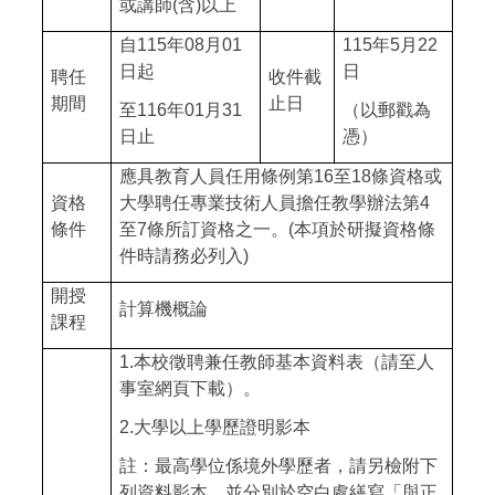
或講師
(
含
)
以上
自
115
年
08
月
01
115
年
5
月
22
日起
日
聘任
收件截
期間
止日
至
116
年
01
月
31
（以郵戳為
日止
憑）
應具教育人員任用條例第
16
至
18
條資格或
資格
大學聘任專業技術人員擔任教學辦法第
4
條件
至
7
條所訂資格之一。
(
本項於研擬資格條
件時請務必列入
)
開授
計算機概論
課程
1.
本校徵聘兼任教師基本資料表（請至人
事室網頁下載）。
2.
大學以上學歷證明影本
註：最高學位係境外學歷者，請另檢附下
列資料影本，並分別於空白處繕寫「與正