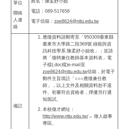
姓名：陳柔妤小姐
單位
電話：
089-517658
聯絡
人連
電子信箱：
zoe8624@nttu.edu.tw
絡
應徵資料請郵寄至「
950309
臺東縣
臺東市大學路二段
369
號
綠能與資
訊科技學系
陳柔妤小姐收」；並請
將「徵聘兼任教師基本資料表」電
子檔
(.doc
檔
)e-mail
至
zoe8624@nttu.edu.tw
信箱，於電子
郵件主旨填註「
○○○
應徵兼任教
師」，以上文件及相關資料恕不退
件。初審符合資格者，擇優另行通
知面試。
備註
本校徵才網址：
http://www.nttu.edu.tw/
→
徵人啟事
專區。