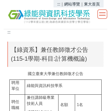
跳
:::
｜
網站導覽
｜
東大首頁
到
主
要
內
:::
容
區
【綠資系】兼任教師徵才公告
(115-1學期-科目:計算機概論)
國立臺東大學兼任教師徵才公告
聘用
綠能與資訊科技學系
單位
兼任講師級專業
聘任
技術人員
名額
1
名
職稱