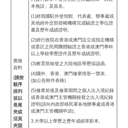
本無誤」及簽名。
(1)
經我國駐外使領館、代表處、辦事處或
其他經外交部授權機構完成驗證之學位證
書及歷年成績證明。
(2)
經行政院在香港或澳門設立或指定機構
或委託之民間團體驗證之香港或澳門專科
以上學校學歷證件及歷年成績證明。
應徵
(3)
教育部核發之大陸地區學歷採認函。
資料
(4)
國外、香港、澳門修業情形一覽表。
(
請按
(
如公告附件表格
)
順序
(5)
修業前後及修業期間之個人出入境紀錄
排列
或香港或澳門主管機關核發之出入境紀錄
並以
證明
(
請向內政部移民署各地辦事處或香港
長尾
或澳門主管機關申請
)
。
夾或
活頁
3.
大學以上學歷之歷年成績單影本。
夾固