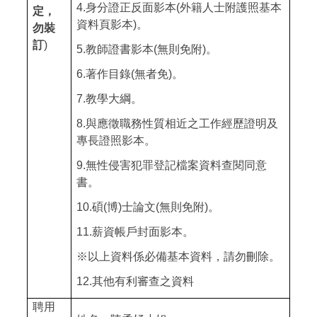
4.
身分證正反面影本
(
外籍人士附護照基本
定，
資料頁影本
)
。
勿裝
訂
)
5.
教師證書影本
(
無則免附
)
。
6.
著作目錄
(
無者免
)
。
7.
教學大綱。
8.
與應徵職務性質相近之工作經歷證明及
專長證照影本。
9.
無性侵害犯罪登記檔案資料查閱同意
書。
10.
碩
(
博
)
士論文
(
無則免附
)
。
11.
薪資帳戶封面影本。
※以上資料係必備基本資料，請勿刪除。
12.
其他有利審查之資料
聘用