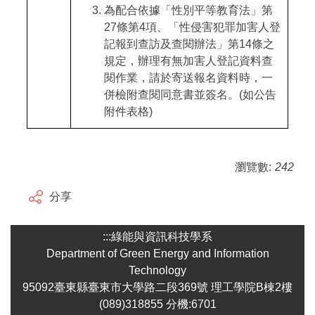
為配合依據「性別平等教育法」第
27
條第
4
項、「性侵害犯罪加害人登
記報到查訪及查閱辦法」第
14
條之
規定，辦理有無加害人登記資料查
閱作業，請於寄送報名資料時，一
併檢附查閱同意書並簽名。
(
如公告
附件表格
)
瀏覽數:
242
分享
:::
綠能與資訊科技學系
Department of Green Energy and Information
Technology
95092臺東縣臺東市大學路二段369號 理工學院B棟2樓
(089)318855 分機:6701